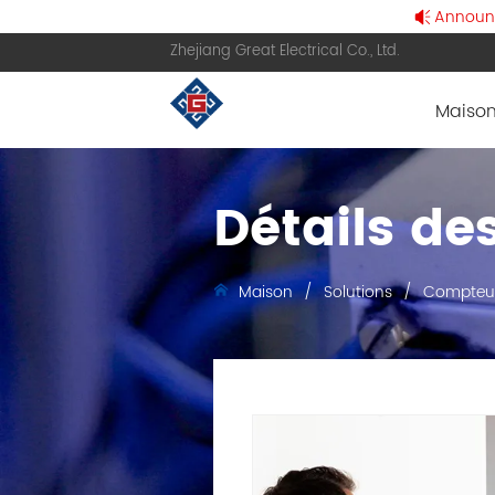
Announce
Zhejiang Great Electrical Co., Ltd.
Maiso
Détails de
Maison
/
Solutions
/
Compteur 