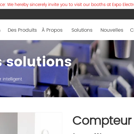
: We hereby sincerely invite you to visit our booths at Expo Elect
n
Des Produits
À Propos
Solutions
Nouvelles
C
s solutions
intelligent
Compteur