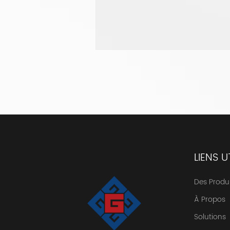
LIENS U
Des Produi
À Propos
Solutions