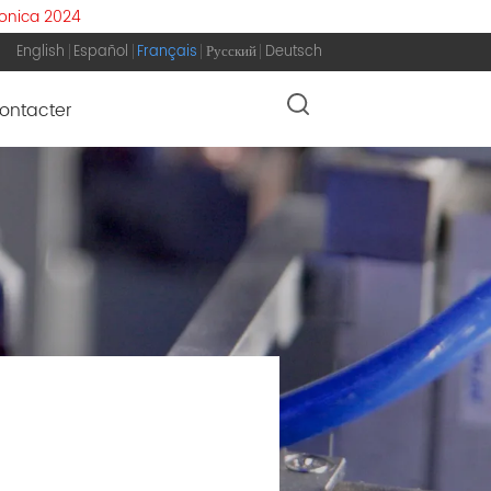
ronica 2024
English
Español
Français
Русский
Deutsch
ontacter