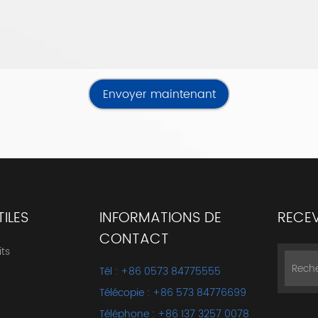
Envoyer maintenant
TILES
INFORMATIONS DE
RECEV
CONTACT
ts
Tél : +86 0573 84775555
Télécopie : +86 573 84776699
Téléphone : +86 137 3257 0078