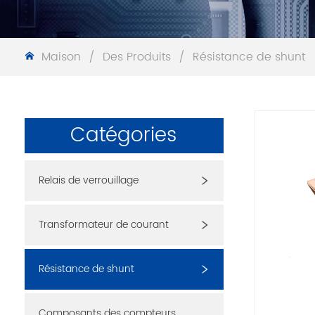
Maison
/
Des Produits
/
Résistance de shunt
Catégories
Relais de verrouillage
Transformateur de courant
Résistance de shunt
Composants des compteurs