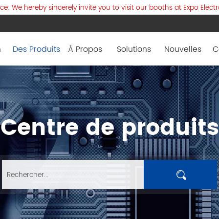
: We hereby sincerely invite you to visit our booths at Expo Elect
n
Des Produits
À Propos
Solutions
Nouvelles
C
Centre de produits