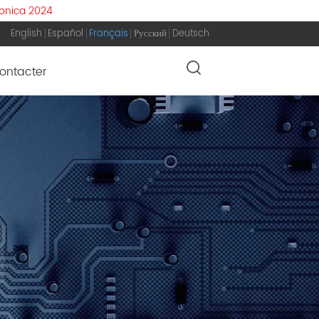
ronica 2024
English
Español
Français
Русский
Deutsch
ontacter