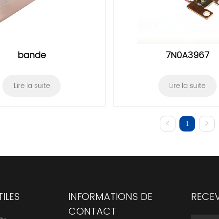
bande
7N0A3967
Lire la suite
Lire la suite
1
TILES
INFORMATIONS DE
RECEV
CONTACT