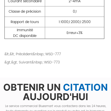
&lt;&lt; Précédent&nbsp;:
WSD-777
&gt;&gt; Suivant&nbsp;:
WSD-773
OBTENIR UN
CITATION
AUJOURD'HUI
Le service commercial Bluesmart vous contactera dans les 24 heures,