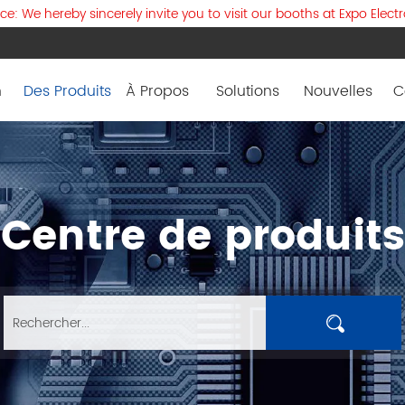
: We hereby sincerely invite you to visit our booths at Expo Elect
n
Des Produits
À Propos
Solutions
Nouvelles
C
Centre de produits