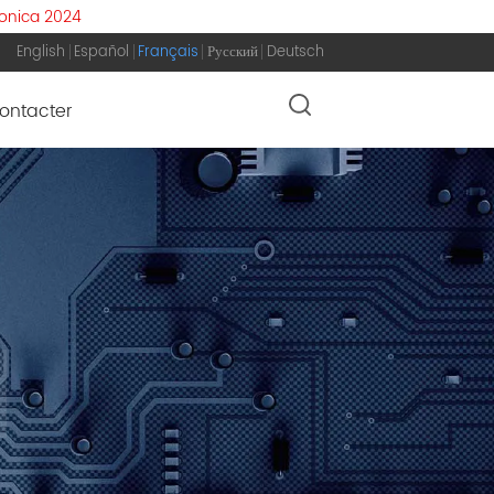
ronica 2024
English
Español
Français
Русский
Deutsch
ontacter