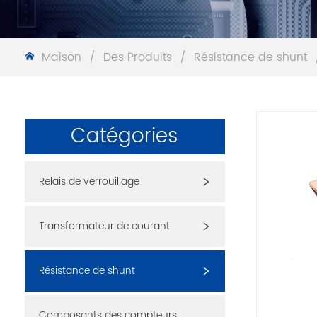
Maison
/
Des Produits
/
Résistance de shunt
Catégories
Relais de verrouillage
Transformateur de courant
Résistance de shunt
Composants des compteurs